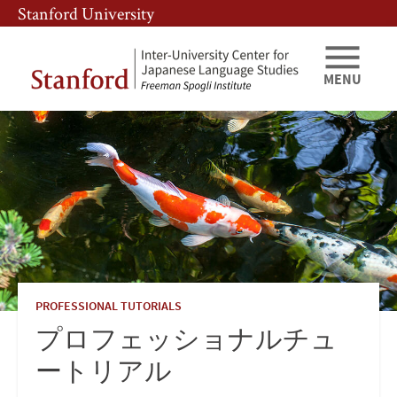
Skip
Skip
Stanford University
to
to
main
main
content
navigation
MENU
iuc-
programs-
japanese-
prof-
tutorial
PROFESSIONAL TUTORIALS
プロフェッショナルチュ
ートリアル