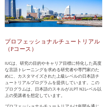
シ
ョ
ナ
ル
チ
ュ
ー
ト
リ
プロフェッショナルチュートリアル
ア
ル
（Pコース）
（P
コ
ー
IUCは、研究の目的やキャリア目標に特化した高度
ス）
な言語トレーニングを求める研究者や専門家のた
出
めに、カスタマイズされた上級レベルの日本語チ
願
に
ュートリアルプログラムを提供しています。この
つ
プログラムは、日本語のスキルがJLPT N2レベル以
い
て
上の受講者を想定しています。
の
詳
プロフェッショナルチュートリアルは年間を通じ