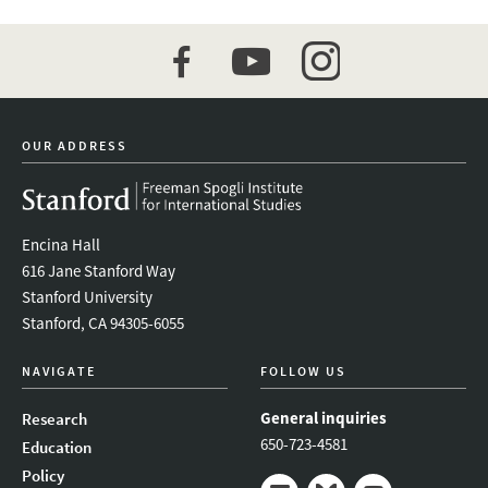
facebook
youtube
instagram
OUR ADDRESS
Encina Hall
616 Jane Stanford Way
Stanford University
Stanford, CA 94305-6055
NAVIGATE
FOLLOW US
General inquiries
Research
650-723-4581
Education
Policy