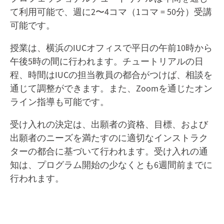
細
て利用可能で、週に2〜4コマ（1コマ = 50分）受講
授
可能です。
業
料
授業は、横浜のIUCオフィスで平日の午前10時から
問
午後5時の間に行われます。チュートリアルの日
い
合
程、時間はIUCの担当教員の都合がつけば、相談を
わ
通じて調整ができます。また、Zoomを通じたオン
せ
先
ライン指導も可能です。
受け入れの決定は、出願者の資格、目標、および
出願者のニーズを満たすのに適切なインストラク
ターの都合に基づいて行われます。受け入れの通
知は、プログラム開始の少なくとも6週間前までに
行われます。