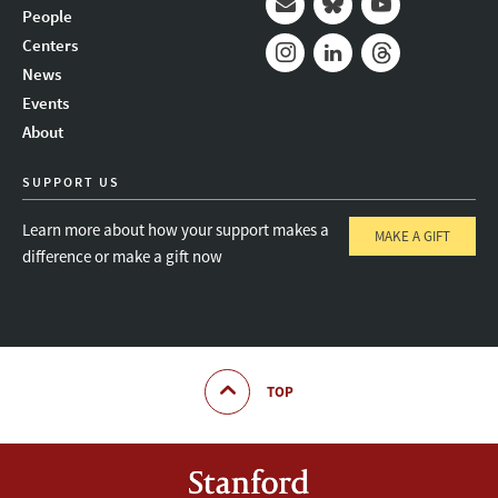
People
Mail
Bluesky
Youtube
Centers
News
Instagram
LinkedIn
Threads
Events
About
SUPPORT US
Learn more about how your support makes a
MAKE A GIFT
difference or make a gift now
TOP